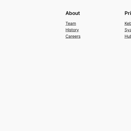
About
Pr
Team
Keb
History
Sya
Careers
Hu