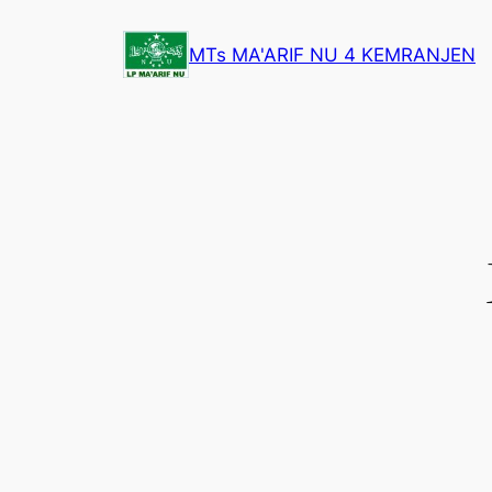
Lewati
ke
MTs MA'ARIF NU 4 KEMRANJEN
konten