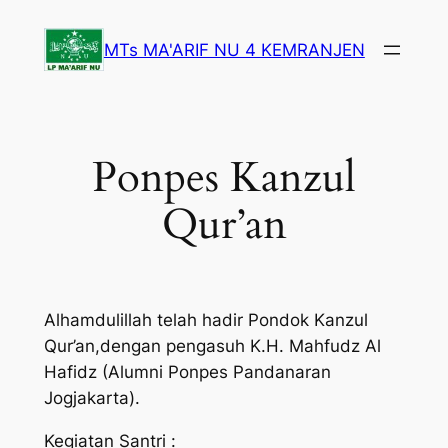
Lewati
ke
MTs MA'ARIF NU 4 KEMRANJEN
konten
Ponpes Kanzul
Qur’an
Alhamdulillah telah hadir Pondok Kanzul
Qur’an,dengan pengasuh K.H. Mahfudz Al
Hafidz (Alumni Ponpes Pandanaran
Jogjakarta).
Kegiatan Santri :