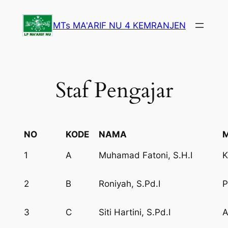
Lewati
ke
MTs MA'ARIF NU 4 KEMRANJEN
konten
Staf Pengajar
NO
KODE
NAMA
1
A
Muhamad Fatoni, S.H.I
K
2
B
Roniyah, S.Pd.I
3
C
Siti Hartini, S.Pd.I
A