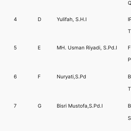
Q
4
D
Yulifah, S.H.I
I
T
5
E
MH. Usman Riyadi, S.Pd.I
F
P
6
F
Nuryati,S.Pd
B
T
7
G
Bisri Mustofa,S.Pd.I
B
S