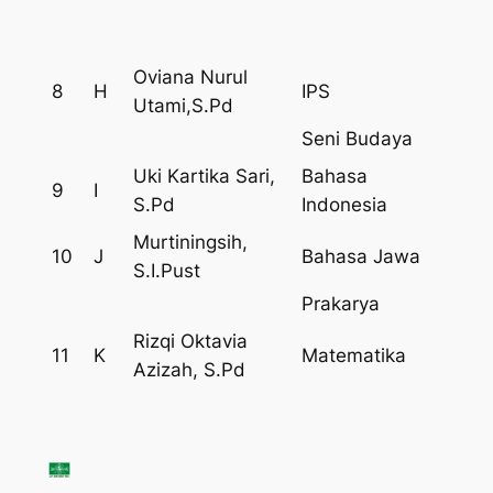
Oviana Nurul
8
H
IPS
Utami,S.Pd
Seni Budaya
Uki Kartika Sari,
Bahasa
9
I
S.Pd
Indonesia
Murtiningsih,
10
J
Bahasa Jawa
S.I.Pust
Prakarya
Rizqi Oktavia
11
K
Matematika
Azizah, S.Pd