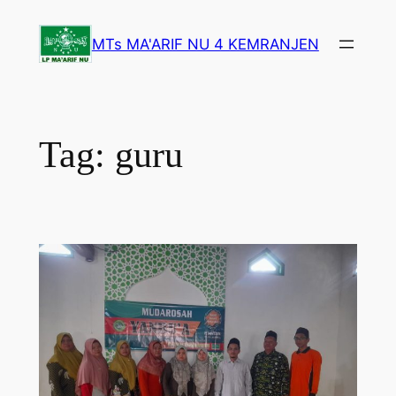
Lewati
ke
MTs MA'ARIF NU 4 KEMRANJEN
konten
Tag:
guru