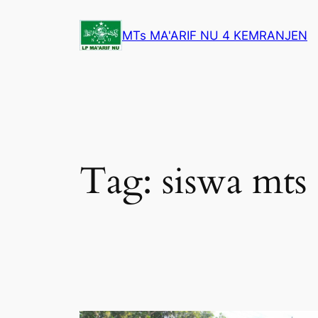
Lewati
ke
MTs MA'ARIF NU 4 KEMRANJEN
konten
Tag:
siswa mts