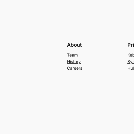
About
Pr
Team
Keb
History
Sya
Careers
Hu