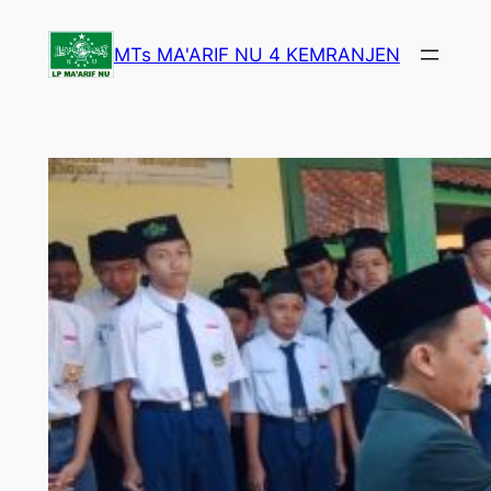
Lewati
ke
MTs MA'ARIF NU 4 KEMRANJEN
konten