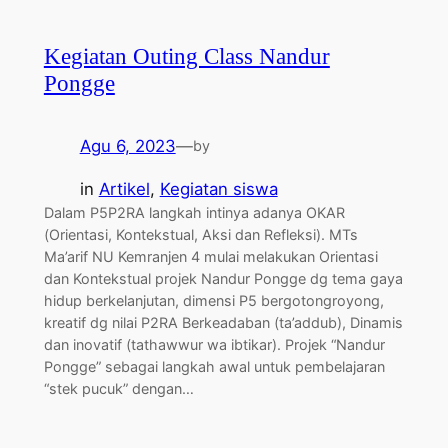
Kegiatan Outing Class Nandur
Pongge
Agu 6, 2023
—
by
in
Artikel
, 
Kegiatan siswa
Dalam P5P2RA langkah intinya adanya OKAR
(Orientasi, Kontekstual, Aksi dan Refleksi). MTs
Ma’arif NU Kemranjen 4 mulai melakukan Orientasi
dan Kontekstual projek Nandur Pongge dg tema gaya
hidup berkelanjutan, dimensi P5 bergotongroyong,
kreatif dg nilai P2RA Berkeadaban (ta’addub), Dinamis
dan inovatif (tathawwur wa ibtikar). Projek “Nandur
Pongge” sebagai langkah awal untuk pembelajaran
“stek pucuk” dengan…