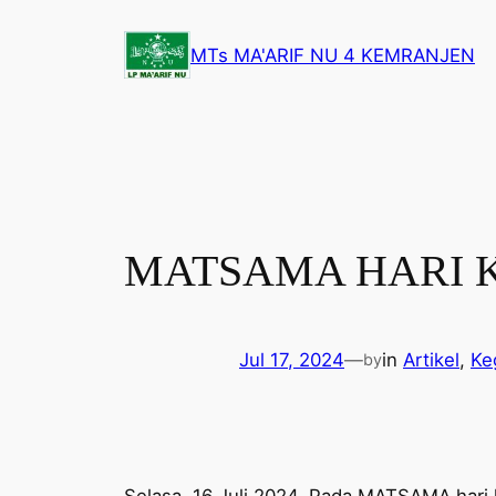
Lewati
ke
MTs MA'ARIF NU 4 KEMRANJEN
konten
MATSAMA HARI K
Jul 17, 2024
—
in
Artikel
, 
Ke
by