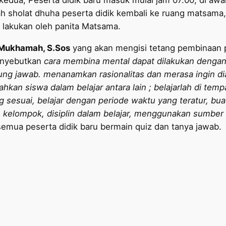
edua, Peserta didik baru masuk mulai jam 07.00, di awali
lah sholat dhuha peserta didik kembali ke ruang matsam
lakukan oleh panita Matsama.
Mukhamah, S.Sos
yang akan mengisi tetang pembinaan pela
nyebutkan
cara membina mental dapat dilakukan dengan
ung jawab. menanamkan rasionalitas dan merasa ingin di
hkan siswa dalam belajar antara lain ; belajarlah di tem
g sesuai, belajar dengan periode waktu yang teratur, bu
an kelompok, disiplin dalam belajar, menggunakan sumber 
mua peserta didik baru bermain quiz dan tanya jawab.