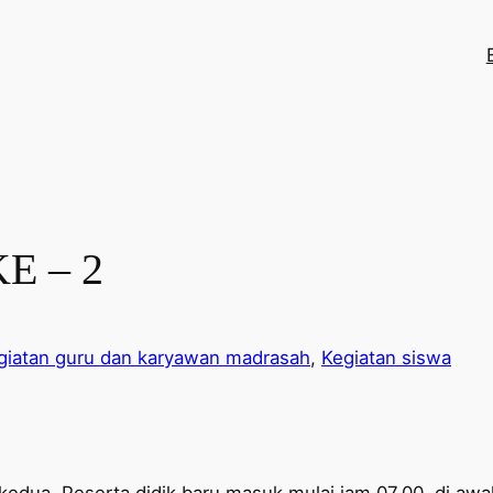
E – 2
giatan guru dan karyawan madrasah
, 
Kegiatan siswa