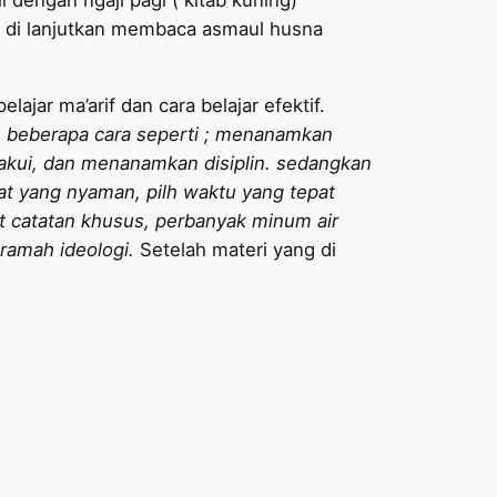
 dengan ngaji pagi ( kitab kuning)
a, di lanjutkan membaca asmaul husna
jar ma’arif dan cara belajar efektif.
 beberapa cara seperti ; menanamkan
akui, dan menanamkan disiplin.
sedangkan
pat yang nyaman, pilh waktu yang tepat
at catatan khusus, perbanyak minum air
ramah ideologi.
Setelah materi yang di